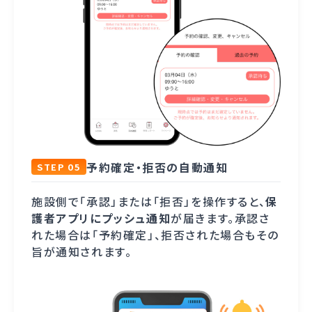
予約確定・拒否の自動通知
STEP 05
施設側で「承認」または「拒否」を操作すると、
保
護者アプリにプッシュ通知
が届きます。承認さ
れた場合は「予約確定」、拒否された場合もその
旨が通知されます。