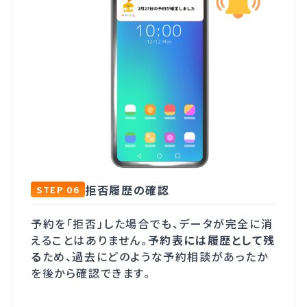
拒否履歴の確認
STEP 06
予約を「拒否」した場合でも、データが完全に消
えることはありません。
予約表には履歴として残
る
ため、過去にどのような予約相談があったか
を後から確認できます。