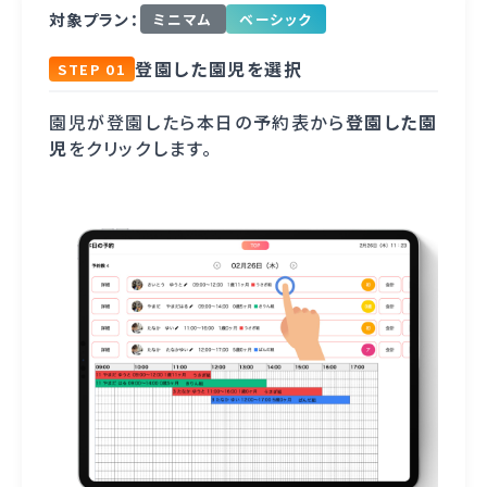
対象プラン：
ミニマム
ベーシック
登園した園児を選択
STEP 01
園児が登園したら本日の予約表から
登園した園
児
をクリックします。